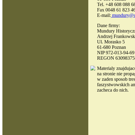
Tel. +48 608 088 6
Fax 0048 61 823 4
E-mail:
mundury@o
Dane firmy:
Mundury Historycz
Andrzej Frankowsk
Ul. Morasko 5
61-680 Poznan
NIP 972-013-94-69
REGON 63098375
Materialy
znajdujace
na stronie nie propa
w zaden sposob tres
faszystwowskich an
zacheca do nich.