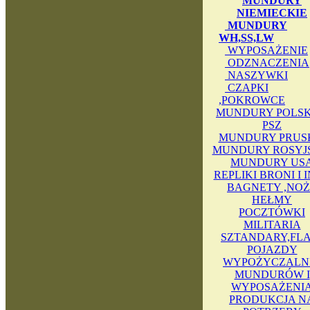
MUNDURY
NIEMIECKIE
MUNDURY
WH,SS,LW
WYPOSAŻENIE
ODZNACZENIA
NASZYWKI
CZAPKI
,POKROWCE
MUNDURY POLSKI
PSZ
MUNDURY PRUS
MUNDURY ROSYJ
MUNDURY US
REPLIKI BRONI I 
BAGNETY ,NOŻ
HEŁMY
POCZTÓWKI
MILITARIA
SZTANDARY,FLA
POJAZDY
WYPOŻYCZALN
MUNDURÓW I
WYPOSAŻENI
PRODUKCJA N