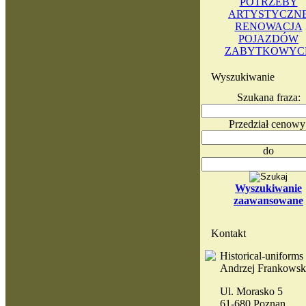
POTRZEBY
ARTYSTYCZN
RENOWACJA
POJAZDÓW
ZABYTKOWYC
Wyszukiwanie
Szukana fraza:
Przedział cenowy
do
Wyszukiwanie
zaawansowane
Kontakt
Historical-uniforms
Andrzej Frankowsk
Ul. Morasko 5
61-680 Poznan