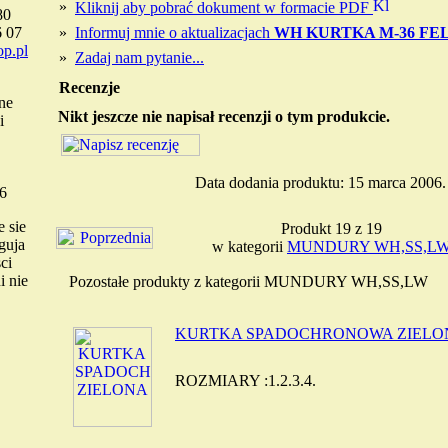
»
Kliknij aby pobrać dokument w formacie PDF
80
6 07
»
Informuj mnie o aktualizacjach
WH KURTKA M-36 F
p.pl
»
Zadaj nam pytanie...
Recenzje
ne
Nikt jeszcze nie napisał recenzji o tym produkcie.
i
Data dodania produktu: 15 marca 2006.
6
 sie
Produkt 19 z 19
guja
w kategorii
MUNDURY WH,SS,L
ci
i nie
Pozostałe produkty z kategorii MUNDURY WH,SS,LW
KURTKA SPADOCHRONOWA ZIELO
ROZMIARY :1.2.3.4.