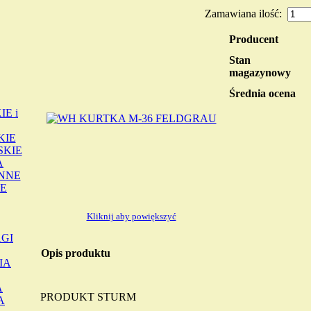
Zamawiana ilość:
Producent
Stan
magazynowy
Średnia ocena
E i
KIE
SKIE
A
INNE
E
Kliknij aby powiększyć
GI
Opis produktu
IA
A
PRODUKT STURM
A