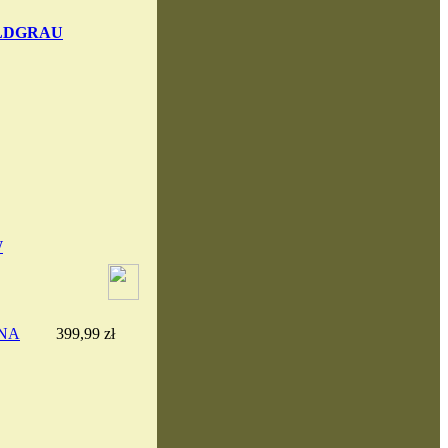
ELDGRAU
W
NA
399,99 zł