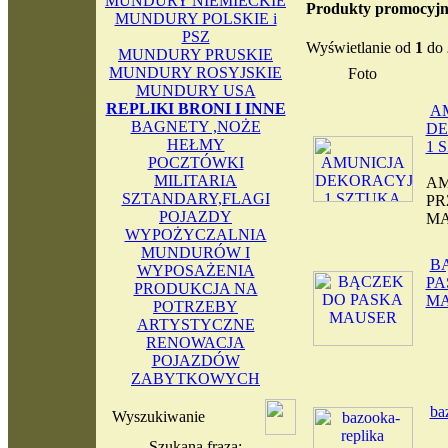
MUNDURY NIEMIECKIE
Produkty promocyjn
MUNDURY POLSKIE i
PSZ
Wyświetlanie od
1
do
MUNDURY PRUSKIE
MUNDURY ROSYJSKIE
Foto
MUNDURY USA
REPLIKI BRONI I INNE
A
BAGNETY ,NOŻE
DE
HEŁMY
1 
POCZTÓWKI
MILITARIA
AM
SZTANDARY,FLAGI
PR
POJAZDY
M
WYPOŻYCZALNIA
MUNDURÓW I
B
WYPOSAŻENIA
PA
PRODUKCJA NA
M
POTRZEBY
ARTYSTYCZNE
RENOWACJA
POJAZDÓW
ZABYTKOWYCH
ba
Wyszukiwanie
Szukana fraza: