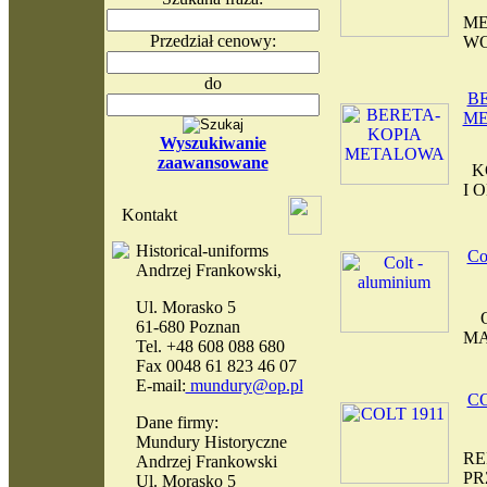
ME
Przedział cenowy:
WO
do
B
M
Wyszukiwanie
zaawansowane
KO
I 
Kontakt
Historical-uniforms
Co
Andrzej Frankowski,
Ul. Morasko 5
OD
61-680 Poznan
M
Tel. +48 608 088 680
Fax 0048 61 823 46 07
E-mail:
mundury@op.pl
CO
Dane firmy:
Mundury Historyczne
RE
Andrzej Frankowski
PR
Ul. Morasko 5