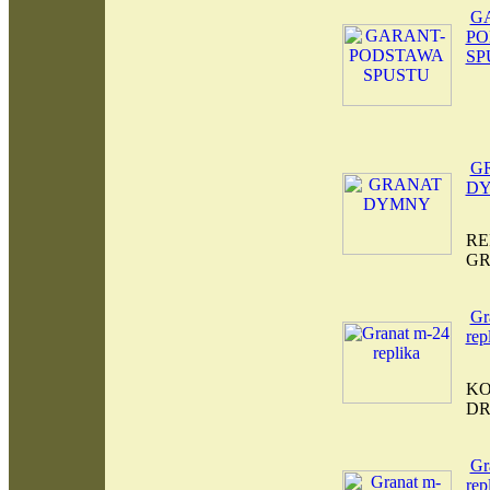
G
PO
SP
G
D
RE
GR
Gr
rep
KO
D
Gr
rep