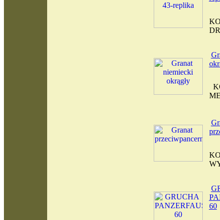
KO
D
Gr
okr
KO
ME
Gr
prz
KO
WY
G
PA
60