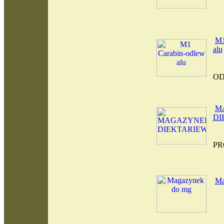
M1
alu
OD
M
DI
PR
Ma