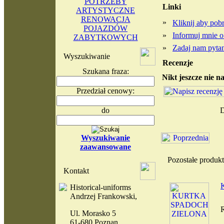
POTRZEBY
Linki
ARTYSTYCZNE
RENOWACJA
»
Kliknij aby po
POJAZDÓW
»
Informuj mnie o
ZABYTKOWYCH
»
Zadaj nam pytan
Wyszukiwanie
Recenzje
Szukana fraza:
Nikt jeszcze nie n
Przedział cenowy:
do
D
Wyszukiwanie
zaawansowane
Pozostałe prod
Kontakt
Historical-uniforms
Andrzej Frankowski,
Ul. Morasko 5
61-680 Poznan