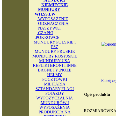
MUNDURY
NIEMIECKIE
MUNDURY
WH,SS,LW
WYPOSAŻENIE
ODZNACZENIA
NASZYWKI
CZAPKI
,POKROWCE
MUNDURY POLSKIE i
PSZ
MUNDURY PRUSKIE
MUNDURY ROSYJSKIE
MUNDURY USA
REPLIKI BRONI I INNE
BAGNETY ,NOŻE
HEŁMY
POCZTÓWKI
Kliknij a
MILITARIA
SZTANDARY,FLAGI
POJAZDY
Opis produktu
WYPOŻYCZALNIA
MUNDURÓW I
WYPOSAŻENIA
ROZMIARÓWKA 48
PRODUKCJA NA