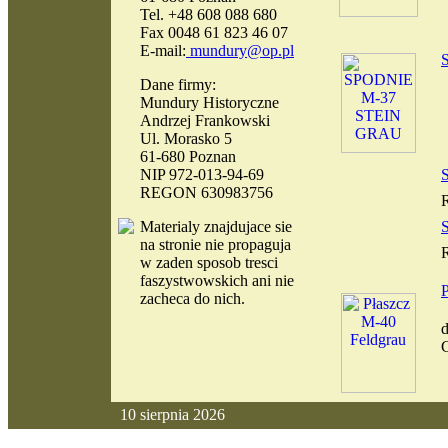
Tel. +48 608 088 680
Fax 0048 61 823 46 07
E-mail:
mundury@op.pl
Dane firmy:
Mundury Historyczne
Andrzej Frankowski
Ul. Morasko 5
61-680 Poznan
NIP 972-013-94-69
REGON 630983756
Materialy
znajdujace sie
S
na stronie nie propaguja
w zaden sposob tresci
faszystwowskich ani nie
P
zacheca do nich.
10 sierpnia 2026