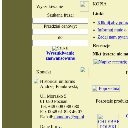
KOPIA
Wyszukiwanie
Linki
Szukana fraza:
»
Kliknij aby pob
Przedział cenowy:
»
Informuj mnie o 
»
Zadaj nam pytani
do
Recenzje
Wyszukiwanie
Nikt jeszcze nie n
zaawansowane
Kontakt
D
Historical-uniforms
Andrzej Frankowski,
Ul. Morasko 5
Pozostałe produ
61-680 Poznan
Tel. +48 608 088 680
Fax 0048 61 823 46 07
E-mail:
mundury@op.pl
Dane firmy: