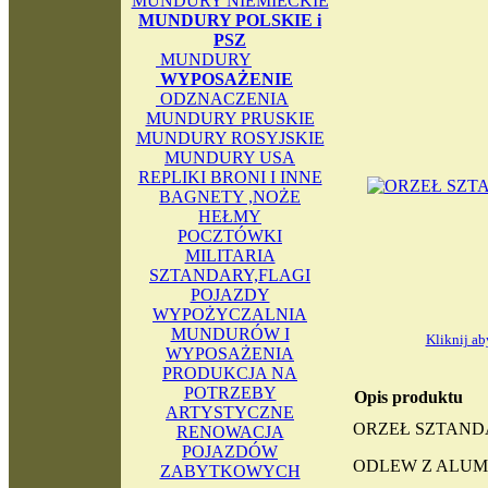
MUNDURY NIEMIECKIE
MUNDURY POLSKIE i
PSZ
MUNDURY
WYPOSAŻENIE
ODZNACZENIA
MUNDURY PRUSKIE
MUNDURY ROSYJSKIE
MUNDURY USA
REPLIKI BRONI I INNE
BAGNETY ,NOŻE
HEŁMY
POCZTÓWKI
MILITARIA
SZTANDARY,FLAGI
POJAZDY
WYPOŻYCZALNIA
MUNDURÓW I
Kliknij a
WYPOSAŻENIA
PRODUKCJA NA
POTRZEBY
Opis produktu
ARTYSTYCZNE
ORZEŁ SZTAN
RENOWACJA
POJAZDÓW
ODLEW Z ALUM
ZABYTKOWYCH