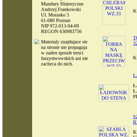
Mundury Historyczne
Andrzej Frankowski
K
Ul. Morasko 5
61-680 Poznan
NIP 972-013-94-69
REGON 630983756
T
Materialy
znajdujace sie
3
na stronie nie propaguja
w zaden sposob tresci
K
faszystwowskich ani nie
zacheca do nich.
Ł
Ł
Ł
P
S
R
K