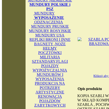
MUNDURY NIEMIECKIE
MUNDURY POLSKIE i
PSZ
MUNDURY
WYPOSAŻENIE
ODZNACZENIA
MUNDURY PRUSKIE
MUNDURY ROSYJSKIE
MUNDURY USA
REPLIKI BRONI I INNE
BAGNETY ,NOŻE
HEŁMY
POCZTÓWKI
MILITARIA
SZTANDARY,FLAGI
POJAZDY
WYPOŻYCZALNIA
MUNDURÓW I
Kliknij ab
WYPOSAŻENIA
PRODUKCJA NA
POTRZEBY
Opis produktu
ARTYSTYCZNE
KOPIA SZABLI W
RENOWACJA
W SKŁĄD KOMP
POJAZDÓW
SZABLA , POCHW
ZABYTKOWYCH
OSTRZE SZABL