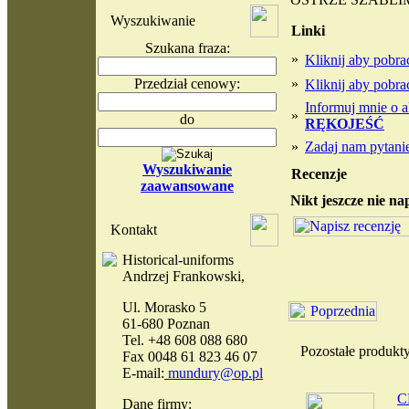
Wyszukiwanie
Linki
Szukana fraza:
»
Kliknij aby pobr
Przedział cenowy:
»
Kliknij aby pobr
Informuj mnie o a
»
do
RĘKOJEŚĆ
»
Zadaj nam pytanie
Wyszukiwanie
Recenzje
zaawansowane
Nikt jeszcze nie na
Kontakt
Historical-uniforms
Andrzej Frankowski,
Ul. Morasko 5
61-680 Poznan
Tel. +48 608 088 680
Pozostałe produk
Fax 0048 61 823 46 07
E-mail:
mundury@op.pl
C
Dane firmy: