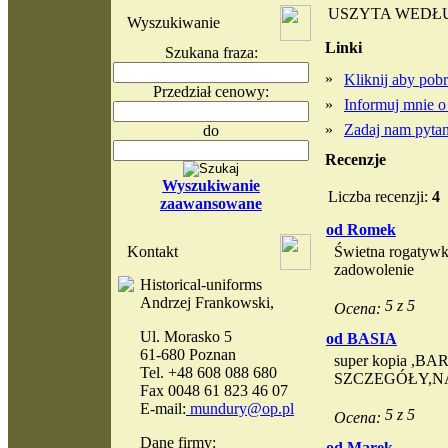
USZYTA WEDŁ
Wyszukiwanie
Linki
Szukana fraza:
»
Kliknij aby po
Przedział cenowy:
»
Informuj mnie o
»
Zadaj nam pytani
do
Recenzje
Wyszukiwanie
Liczba recenzji:
4
zaawansowane
od Romek
Kontakt
Świetna rogatywka
zadowolenie
Historical-uniforms
Andrzej Frankowski,
Ocena:
Ul. Morasko 5
od BASIA
61-680 Poznan
super kopia 
Tel. +48 608 088 680
SZCZEGÓŁY,N
Fax 0048 61 823 46 07
E-mail:
mundury@op.pl
Ocena:
Dane firmy:
od Marek