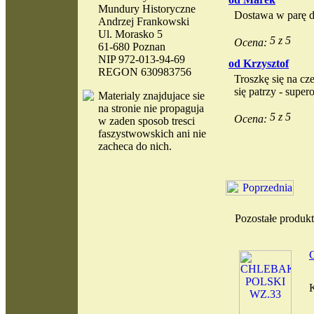
Mundury Historyczne
Dostawa w parę dn
Andrzej Frankowski
Ul. Morasko 5
Ocena:
61-680 Poznan
NIP 972-013-94-69
od Krzysztof
REGON 630983756
Troszkę się na cz
się patrzy - super
Materialy
znajdujace sie
na stronie nie propaguja
Ocena:
w zaden sposob tresci
faszystwowskich ani nie
zacheca do nich.
Pozostałe produ