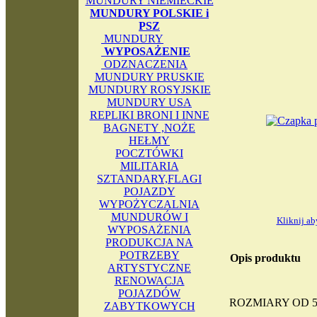
MUNDURY NIEMIECKIE
MUNDURY POLSKIE i
PSZ
MUNDURY
WYPOSAŻENIE
ODZNACZENIA
MUNDURY PRUSKIE
MUNDURY ROSYJSKIE
MUNDURY USA
REPLIKI BRONI I INNE
BAGNETY ,NOŻE
HEŁMY
POCZTÓWKI
MILITARIA
SZTANDARY,FLAGI
POJAZDY
WYPOŻYCZALNIA
MUNDURÓW I
Kliknij a
WYPOSAŻENIA
PRODUKCJA NA
POTRZEBY
Opis produktu
ARTYSTYCZNE
RENOWACJA
POJAZDÓW
ROZMIARY OD 5
ZABYTKOWYCH