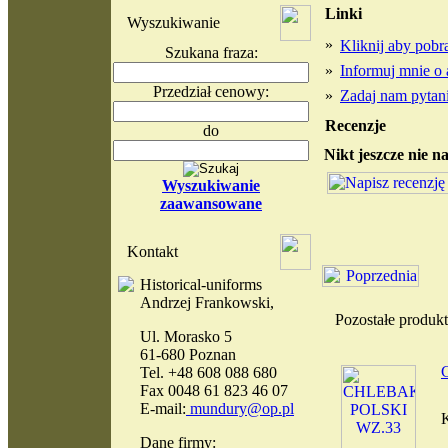
Linki
Wyszukiwanie
»
Kliknij aby pob
Szukana fraza:
»
Informuj mnie o 
Przedział cenowy:
»
Zadaj nam pytani
Recenzje
do
Nikt jeszcze nie n
Wyszukiwanie
zaawansowane
Kontakt
Historical-uniforms
Andrzej Frankowski,
Pozostałe produ
Ul. Morasko 5
61-680 Poznan
Tel. +48 608 088 680
Fax 0048 61 823 46 07
E-mail:
mundury@op.pl
Dane firmy: