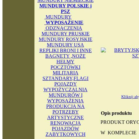
MUNDURY NIEMIECKIE
MUNDURY POLSKIE i
PSZ
MUNDURY
WYPOSAŻENIE
ODZNACZENIA
MUNDURY PRUSKIE
MUNDURY ROSYJSKIE
MUNDURY USA
REPLIKI BRONI I INNE
BAGNETY ,NOŻE
HEŁMY
POCZTÓWKI
MILITARIA
SZTANDARY,FLAGI
POJAZDY
WYPOŻYCZALNIA
MUNDURÓW I
Kliknij a
WYPOSAŻENIA
PRODUKCJA NA
POTRZEBY
Opis produktu
ARTYSTYCZNE
PRODUKT ORY
RENOWACJA
POJAZDÓW
W KOMPLECIE 
ZABYTKOWYCH