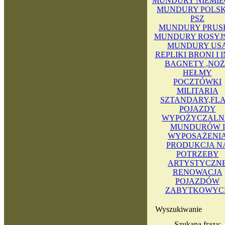
MUNDURY NIEMIE
MUNDURY POLSKI
PSZ
MUNDURY PRUS
MUNDURY ROSYJ
MUNDURY US
REPLIKI BRONI I 
BAGNETY ,NOŻ
HEŁMY
POCZTÓWKI
MILITARIA
SZTANDARY,FLA
POJAZDY
WYPOŻYCZALN
MUNDURÓW I
WYPOSAŻENI
PRODUKCJA N
POTRZEBY
ARTYSTYCZN
RENOWACJA
POJAZDÓW
ZABYTKOWYC
Wyszukiwanie
Szukana fraza: