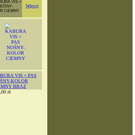
Więcej
BURA VIS + PAS
ŚNY-KOLOR
EMNY BRĄZ
,00 zł