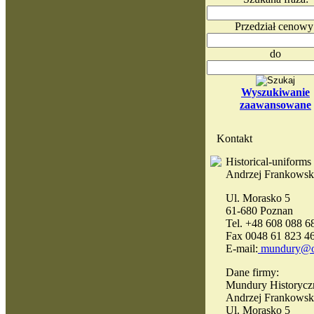
Przedział cenowy
do
Wyszukiwanie
zaawansowane
Kontakt
Historical-uniforms
Andrzej Frankowsk
Ul. Morasko 5
61-680 Poznan
Tel. +48 608 088 6
Fax 0048 61 823 4
E-mail:
mundury@o
Dane firmy:
Mundury Historycz
Andrzej Frankowsk
Ul. Morasko 5