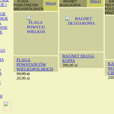
CKIE
Więcej
Więcej
E i
KIE
SKIE
A
INNE
E
GI
BAGNET DŁUGI-
IA
FLAGA
KOPIA
KA
POWSTAŃCÓW
399,00 zł
NO
A
WIELKOPOLSKICH
CI
A
59,99 zł
200
29,99 zł
E
H