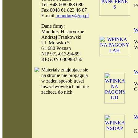
Tel. +48 608 088 680
P
Fax 0048 61 823 46 07
E-mail:
mundury@op.pl
Dane firmy:
W
Mundury Historyczne
Andrzej Frankowski
W
Ul. Morasko 5
W
61-680 Poznan
NIP 972-013-94-69
REGON 630983756
Materialy
znajdujace sie
W
na stronie nie propaguja
w zaden sposob tresci
W
faszystwowskich ani nie
C
zacheca do nich.
W
K