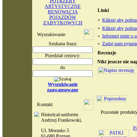
POTRZEBY
ARTYSTYCZNE
Linki
RENOWACJA
POJAZDÓW
»
Kliknij aby pobr
ZABYTKOWYCH
»
Kliknij aby pobr
Wyszukiwanie
»
Informuj mnie o a
Szukana fraza:
»
Zadaj nam pytanie
Recenzje
Przedział cenowy:
Nikt jeszcze nie na
do
Wyszukiwanie
zaawansowane
Kontakt
Pozostałe produ
Historical-uniforms
Andrzej Frankowski,
P
Ul. Morasko 5
61-680 Poznan