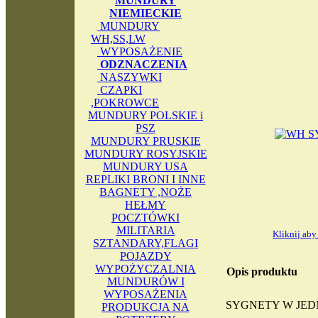
MUNDURY
NIEMIECKIE
MUNDURY
WH,SS,LW
WYPOSAŻENIE
ODZNACZENIA
NASZYWKI
CZAPKI
,POKROWCE
MUNDURY POLSKIE i
PSZ
MUNDURY PRUSKIE
MUNDURY ROSYJSKIE
MUNDURY USA
REPLIKI BRONI I INNE
BAGNETY ,NOŻE
HEŁMY
POCZTÓWKI
MILITARIA
Kliknij ab
SZTANDARY,FLAGI
POJAZDY
WYPOŻYCZALNIA
Opis produktu
MUNDURÓW I
WYPOSAŻENIA
SYGNETY W JED
PRODUKCJA NA