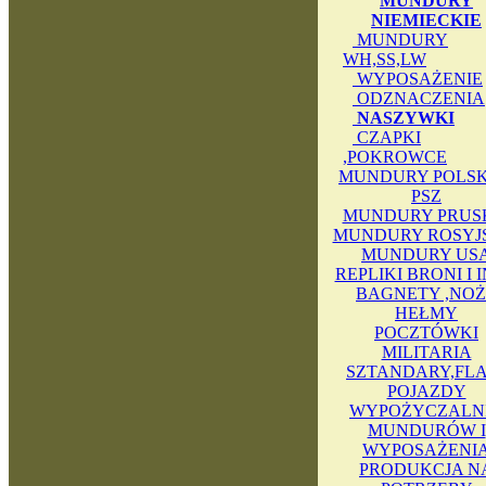
MUNDURY
NIEMIECKIE
MUNDURY
WH,SS,LW
WYPOSAŻENIE
ODZNACZENIA
NASZYWKI
CZAPKI
,POKROWCE
MUNDURY POLSKI
PSZ
MUNDURY PRUS
MUNDURY ROSYJ
MUNDURY US
REPLIKI BRONI I 
BAGNETY ,NOŻ
HEŁMY
POCZTÓWKI
MILITARIA
SZTANDARY,FLA
POJAZDY
WYPOŻYCZALN
MUNDURÓW I
WYPOSAŻENI
PRODUKCJA N