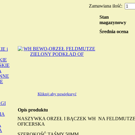
Zamawiana ilość:
Stan
magazynowy
Średnia ocena
E i
KIE
SKIE
A
INNE
E
Kliknij aby powiększyć
GI
Opis produktu
IA
NASZYWKA ORZEŁ I BĄCZEK WH NA FELDMUTZE
OFICERSKA
A
A
SZEROKOŚĆ TAŚMY 50MM