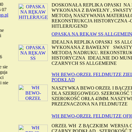
80
DOSKONAŁA REPLIKA OPASKI NA 
6 07
WYKONANA Z BAWEŁNY , SWAST
p.pl
METODĄ NASZYWANIA MATERIAŁ
REKONSTRUKCJA HISTORYCZNA 
HITLERJUGEND
ne
OPASKA NA RĘKAW SS ALLGEMEI
i
IDEALNA REPLIKA OPASKI SS ALL
WYKONANA Z BAWEŁNY SWAST
METODĄ NADRUKU. REKONSTRUK
6
HISTORYCZNA IDEALNIE DO MU
CZARNYCH SS ALLGEMEINE
 sie
guja
WH BEWO-ORZEŁ FELDMUTZE ZIE
ci
PODKŁAD
i nie
NASZYWKA BEWO ORZEŁ I BĄCZE
DLA SZEREGOWEGO. SZEROKOŚĆ 
SZEROKOŚĆ ORŁA 43MM. NASZYW
PRZEZNACZONA NA FELDMUTZ
WH BEWO-ORZEŁ FELDMUTZE OFI
ORZEŁ WH Z BĄCZKIEM WERSJA O
CZARNY PODKŁAD . SZEROKOŚĆ 