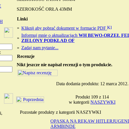
E
SZEROKOŚĆ ORŁA 43MM
Linki
H
»
Kliknij aby pobrać dokument w formacie PDF
Informuj mnie o aktualizacjach
WH BEWO-ORZEŁ F
»
ZIELONY PODKŁAD OF
»
Zadaj nam pytanie...
:
Recenzje
Nikt jeszcze nie napisał recenzji o tym produkcie.
Data dodania produktu: 12 marca 2012.
Produkt 109 z 114
w kategorii
NASZYWKI
Pozostałe produkty z kategorii NASZYWKI
i,
OPASKA NA RĘKAW HITLERJUGEN
ARMBINDE