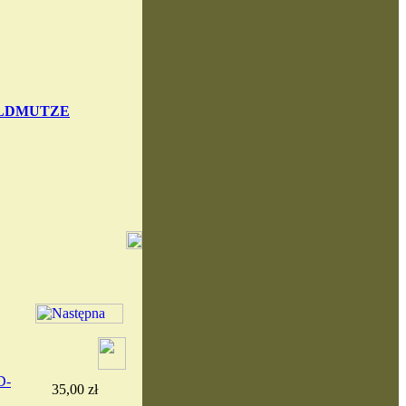
ELDMUTZE
D-
35,00 zł