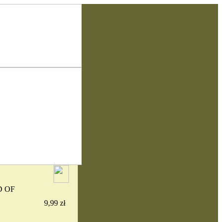
D OF
9,99 zł