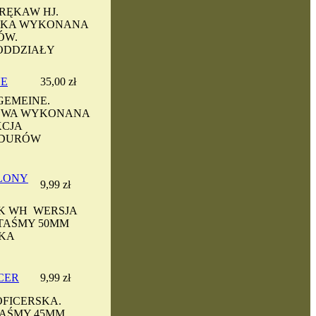
RĘKAW HJ.
YKA WYKONANA
ÓW.
-ODDZIAŁY
NE
35,00 zł
GEMEINE.
YWA WYKONANA
CJA
NDURÓW
LONY
9,99 zł
K WH WERSJA
TAŚMY 50MM
KA
E
CER
9,99 zł
FICERSKA.
TAŚMY 45MM