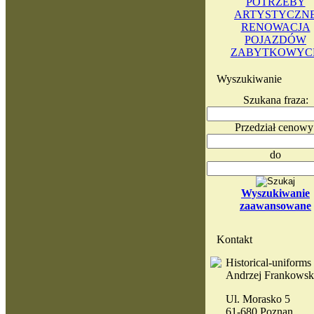
POTRZEBY
ARTYSTYCZN
RENOWACJA
POJAZDÓW
ZABYTKOWYC
Wyszukiwanie
Szukana fraza:
Przedział cenowy
do
Wyszukiwanie
zaawansowane
Kontakt
Historical-uniforms
Andrzej Frankowsk
Ul. Morasko 5
61-680 Poznan