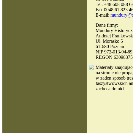
Tel. +48 608 088 6
Fax 0048 61 823 4
E-mail:
mundury@o
Dane firmy:
Mundury Historycz
Andrzej Frankowsk
Ul. Morasko 5
61-680 Poznan
NIP 972-013-94-69
REGON 63098375
Materialy
znajdujace
na stronie nie propa
w zaden sposob tres
faszystwowskich an
zacheca do nich.