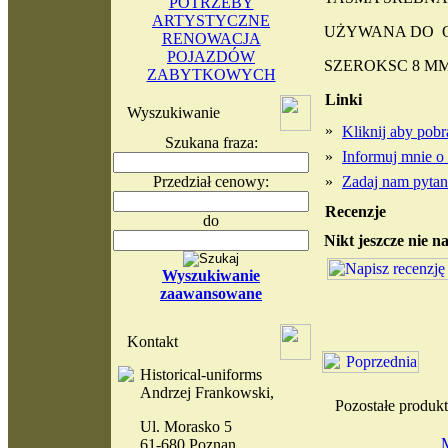
POTRZEBY
ARTYSTYCZNE
UŻYWANA DO O
RENOWACJA
POJAZDÓW
SZEROKSC 8 M
ZABYTKOWYCH
Linki
Wyszukiwanie
»
Kliknij aby po
Szukana fraza:
»
Informuj mnie o
Przedział cenowy:
»
Zadaj nam pytani
Recenzje
do
Nikt jeszcze nie n
Wyszukiwanie
zaawansowane
Kontakt
Historical-uniforms
Andrzej Frankowski,
Pozostałe produ
Ul. Morasko 5
61-680 Poznan