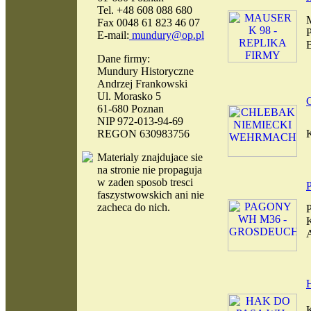
Tel. +48 608 088 680
Fax 0048 61 823 46 07
E-mail:
mundury@op.pl
Dane firmy:
Mundury Historyczne
Andrzej Frankowski
Ul. Morasko 5
61-680 Poznan
NIP 972-013-94-69
REGON 630983756
Materialy
znajdujace sie
na stronie nie propaguja
w zaden sposob tresci
faszystwowskich ani nie
zacheca do nich.