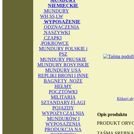
MUNDURY
NIEMIECKIE
MUNDURY
WH,SS,LW
WYPOSAŻENIE
ODZNACZENIA
NASZYWKI
CZAPKI
,POKROWCE
MUNDURY POLSKIE i
PSZ
MUNDURY PRUSKIE
MUNDURY ROSYJSKIE
MUNDURY USA
REPLIKI BRONI I INNE
BAGNETY ,NOŻE
HEŁMY
POCZTÓWKI
MILITARIA
Kliknij a
SZTANDARY,FLAGI
POJAZDY
WYPOŻYCZALNIA
Opis produktu
MUNDURÓW I
PRODUKT ORY
WYPOSAŻENIA
PRODUKCJA NA
TAŚMA SREBNA