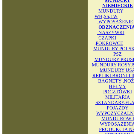
MUNDURY
NIEMIECKIE
MUNDURY
WH,SS,LW
WYPOSAŻENIE
ODZNACZENI
NASZYWKI
CZAPKI
,POKROWCE
MUNDURY POLSKI
PSZ
MUNDURY PRUS
MUNDURY ROSYJ
MUNDURY US
REPLIKI BRONI I 
BAGNETY ,NOŻ
HEŁMY
POCZTÓWKI
MILITARIA
SZTANDARY,FLA
POJAZDY
WYPOŻYCZALN
MUNDURÓW I
WYPOSAŻENI
PRODUKCJA N