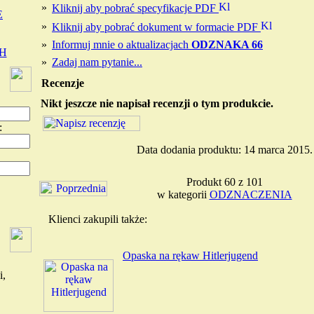
»
Kliknij aby pobrać specyfikacje PDF
E
»
Kliknij aby pobrać dokument w formacie PDF
»
Informuj mnie o aktualizacjach
ODZNAKA 66
H
»
Zadaj nam pytanie...
Recenzje
Nikt jeszcze nie napisał recenzji o tym produkcie.
:
Data dodania produktu: 14 marca 2015.
Produkt 60 z 101
w kategorii
ODZNACZENIA
Klienci zakupili także:
Opaska na rękaw Hitlerjugend
i,