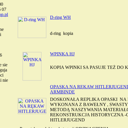
80
6 07
p.pl
D-ring WH
ne
d-ring kopia
i
WPINKA HJ
6
 sie
KOPIA WPINKI SA PASUJE TEŻ DO
guja
ci
i nie
OPASKA NA RĘKAW HITLERJUGEN
ARMBINDE
DOSKONAŁA REPLIKA OPASKI NA 
WYKONANA Z BAWEŁNY , SWAST
METODĄ NASZYWANIA MATERIAŁ
REKONSTRUKCJA HISTORYCZNA 
HITLERJUGEND