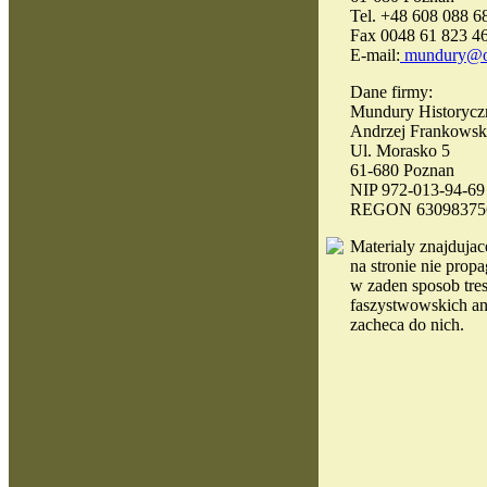
Tel. +48 608 088 6
Fax 0048 61 823 4
E-mail:
mundury@o
Dane firmy:
Mundury Historycz
Andrzej Frankowsk
Ul. Morasko 5
61-680 Poznan
NIP 972-013-94-69
REGON 63098375
Materialy
znajdujace
na stronie nie propa
w zaden sposob tres
faszystwowskich an
zacheca do nich.