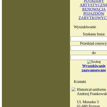
POTRZEBY
ARTYSTYCZN
RENOWACJA
POJAZDÓW
ZABYTKOWYC
Wyszukiwanie
Szukana fraza:
Przedział cenowy
do
Wyszukiwanie
zaawansowane
Kontakt
Historical-uniforms
Andrzej Frankowsk
Ul. Morasko 5
61-680 Poznan