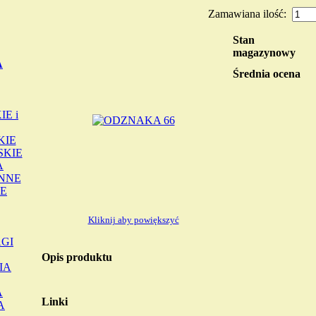
Zamawiana ilość:
Stan
magazynowy
A
Średnia ocena
E i
KIE
SKIE
A
INNE
E
Kliknij aby powiększyć
GI
Opis produktu
IA
A
Linki
A