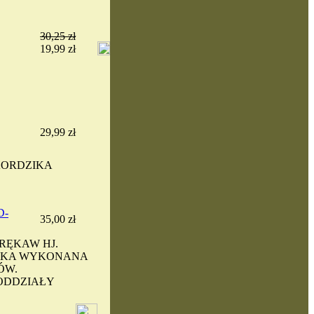
30,25 zł
19,99 zł
29,99 zł
 KORDZIKA
D-
35,00 zł
RĘKAW HJ.
YKA WYKONANA
ÓW.
-ODDZIAŁY