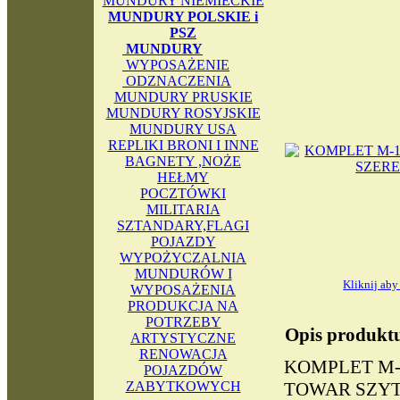
MUNDURY NIEMIECKIE
MUNDURY POLSKIE i
PSZ
MUNDURY
WYPOSAŻENIE
ODZNACZENIA
MUNDURY PRUSKIE
MUNDURY ROSYJSKIE
MUNDURY USA
REPLIKI BRONI I INNE
BAGNETY ,NOŻE
HEŁMY
POCZTÓWKI
MILITARIA
SZTANDARY,FLAGI
POJAZDY
WYPOŻYCZALNIA
MUNDURÓW I
Kliknij ab
WYPOSAŻENIA
PRODUKCJA NA
POTRZEBY
Opis produkt
ARTYSTYCZNE
RENOWACJA
KOMPLET M-
POJAZDÓW
ZABYTKOWYCH
TOWAR SZYT