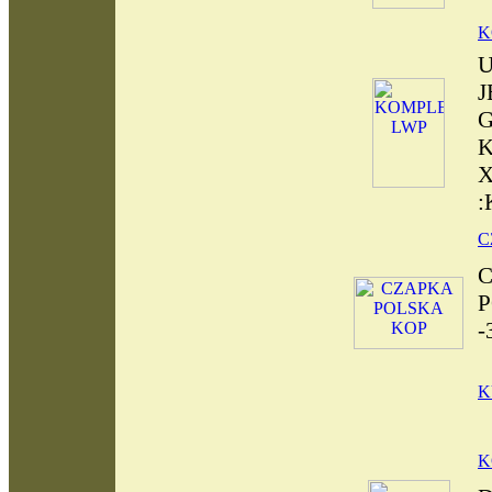
K
J
G
K
X
:
C
-
K
K