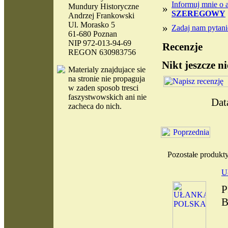
Informuj mnie o 
Mundury Historyczne
»
SZEREGOWY
Andrzej Frankowski
Ul. Morasko 5
»
Zadaj nam pytanie
61-680 Poznan
NIP 972-013-94-69
Recenzje
REGON 630983756
Nikt jeszcze n
Materialy
znajdujace sie
na stronie nie propaguja
w zaden sposob tresci
faszystwowskich ani nie
Dat
zacheca do nich.
Pozostałe produk
U