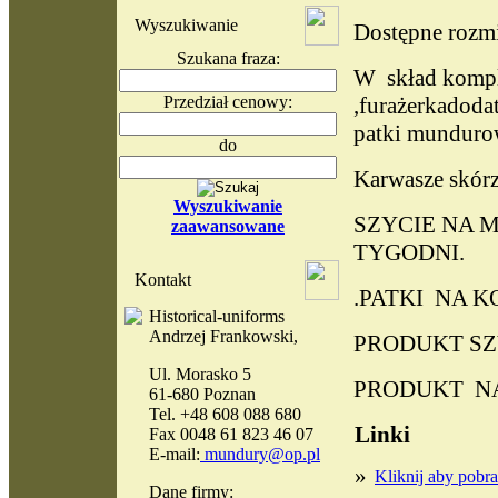
Wyszukiwanie
Dostępne roz
Szukana fraza:
W skład komple
Przedział cenowy:
,furażerkadoda
patki munduro
do
Karwasze skórz
Wyszukiwanie
SZYCIE NA M
zaawansowane
TYGODNI.
Kontakt
.PATKI NA 
Historical-uniforms
Andrzej Frankowski,
PRODUKT SZ
Ul. Morasko 5
PRODUKT N
61-680 Poznan
Tel. +48 608 088 680
Linki
Fax 0048 61 823 46 07
E-mail:
mundury@op.pl
»
Kliknij aby pob
Dane firmy: