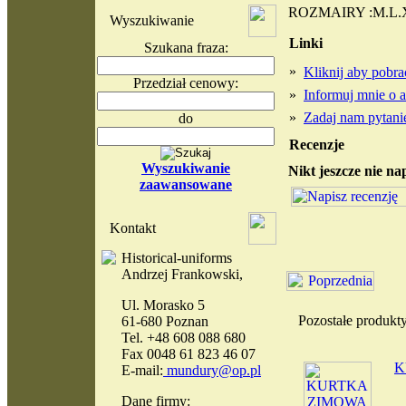
ROZMAIRY :M.L.
Wyszukiwanie
Linki
Szukana fraza:
»
Kliknij aby pob
Przedział cenowy:
»
Informuj mnie o a
»
Zadaj nam pytanie
do
Recenzje
Wyszukiwanie
Nikt jeszcze nie na
zaawansowane
Kontakt
Historical-uniforms
Andrzej Frankowski,
Ul. Morasko 5
Pozostałe produkt
61-680 Poznan
Tel. +48 608 088 680
Fax 0048 61 823 46 07
K
E-mail:
mundury@op.pl
Dane firmy: