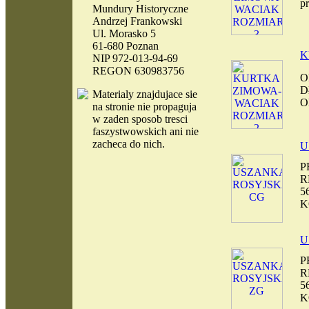
p
Mundury Historyczne
Andrzej Frankowski
Ul. Morasko 5
61-680 Poznan
K
NIP 972-013-94-69
REGON 630983756
O
D
Materialy
znajdujace sie
O
na stronie nie propaguja
w zaden sposob tresci
faszystwowskich ani nie
zacheca do nich.
U
P
R
5
K
U
P
R
5
K