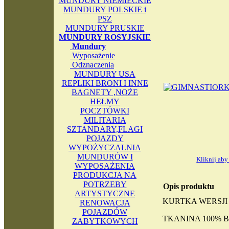
MUNDURY NIEMIECKIE
MUNDURY POLSKIE i
PSZ
MUNDURY PRUSKIE
MUNDURY ROSYJSKIE
Mundury
Wyposażenie
Odznaczenia
MUNDURY USA
REPLIKI BRONI I INNE
BAGNETY ,NOŻE
HEŁMY
POCZTÓWKI
MILITARIA
SZTANDARY,FLAGI
POJAZDY
WYPOŻYCZALNIA
MUNDURÓW I
Kliknij ab
WYPOSAŻENIA
PRODUKCJA NA
POTRZEBY
Opis produktu
ARTYSTYCZNE
KURTKA WERSJI 
RENOWACJA
POJAZDÓW
TKANINA 100% 
ZABYTKOWYCH