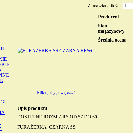
Zamawiana ilość:
Producent
Stan
magazynowy
Średnia ocena
E i
KIE
SKIE
A
INNE
E
Kliknij aby powiększyć
GI
Opis produktu
IA
DOSTĘPNE ROZMIARY OD 57 DO 60
A
FURAŻERKA CZARNA SS
A