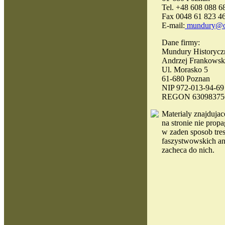
Tel. +48 608 088 6
Fax 0048 61 823 4
E-mail:
mundury@o
Dane firmy:
Mundury Historycz
Andrzej Frankowsk
Ul. Morasko 5
61-680 Poznan
NIP 972-013-94-69
REGON 63098375
Materialy
znajdujace
na stronie nie propa
w zaden sposob tres
faszystwowskich an
zacheca do nich.