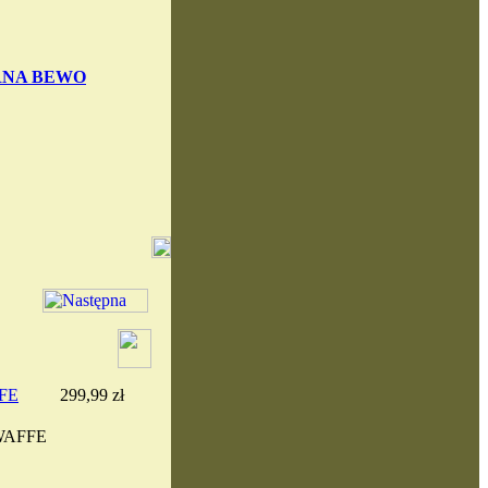
RNA BEWO
FE
299,99 zł
WAFFE