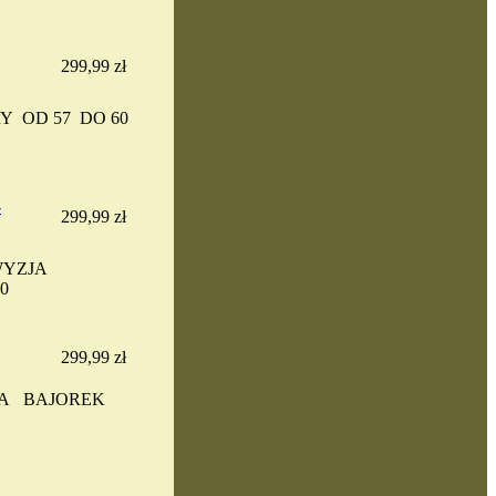
299,99 zł
Y OD 57 DO 60
-
299,99 zł
WYZJA
60
299,99 zł
IA BAJOREK