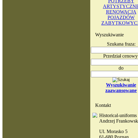
POTRZEBY
ARTYSTYCZN
RENOWACJA
POJAZDÓW
ZABYTKOWYC
Wyszukiwanie
Szukana fraza:
Przedział cenowy
do
Wyszukiwanie
zaawansowane
Kontakt
Historical-uniforms
Andrzej Frankowsk
Ul. Morasko 5
61-680 Poznan