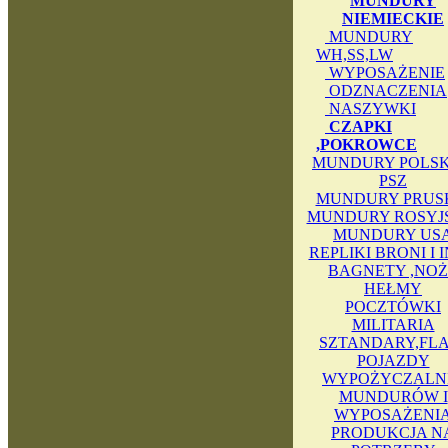
MUNDURY
NIEMIECKIE
MUNDURY
WH,SS,LW
WYPOSAŻENIE
ODZNACZENIA
NASZYWKI
CZAPKI
,POKROWCE
MUNDURY POLSKI
PSZ
MUNDURY PRUS
MUNDURY ROSYJ
MUNDURY US
REPLIKI BRONI I 
BAGNETY ,NOŻ
HEŁMY
POCZTÓWKI
MILITARIA
SZTANDARY,FLA
POJAZDY
WYPOŻYCZALN
MUNDURÓW I
WYPOSAŻENI
PRODUKCJA N