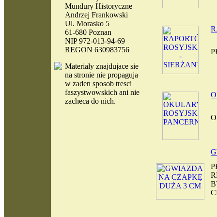
Mundury Historyczne
Andrzej Frankowski
Ul. Morasko 5
R
61-680 Poznan
NIP 972-013-94-69
REGON 630983756
P
Materialy
znajdujace sie
na stronie nie propaguja
w zaden sposob tresci
faszystwowskich ani nie
O
zacheca do nich.
O
G
P
R
B
C