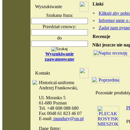
Linki
Wyszukiwanie
»
Kliknij aby pob
Szukana fraza:
»
Informuj mnie o 
Przedział cenowy:
»
Zadaj nam pytani
Recenzje
do
Nikt jeszcze nie na
Wyszukiwanie
zaawansowane
Kontakt
Historical-uniforms
Andrzej Frankowski,
Pozostałe produkt
Ul. Morasko 5
61-680 Poznan
P
Tel. +48 608 088 680
Fax 0048 61 823 46 07
E-mail:
mundury@op.pl
P
Dane firmy: