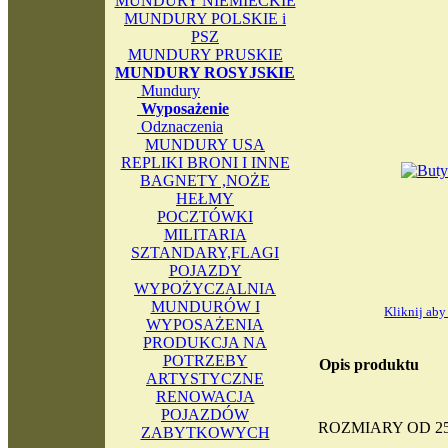
MUNDURY NIEMIECKIE
MUNDURY POLSKIE i
PSZ
MUNDURY PRUSKIE
MUNDURY ROSYJSKIE
Mundury
Wyposażenie
Odznaczenia
MUNDURY USA
REPLIKI BRONI I INNE
BAGNETY ,NOŻE
HEŁMY
POCZTÓWKI
MILITARIA
SZTANDARY,FLAGI
POJAZDY
WYPOŻYCZALNIA
MUNDURÓW I
Kliknij ab
WYPOSAŻENIA
PRODUKCJA NA
POTRZEBY
Opis produktu
ARTYSTYCZNE
RENOWACJA
POJAZDÓW
ROZMIARY OD 25
ZABYTKOWYCH